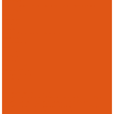
Курс по размещению сайта (хостинг/домен) в Санкт-
Петербурге
Акции
Компания
Новости
Отзывы
Политика конфиденциальности
Вакансии
Сертификаты
Блог
Портфолио
Проекты
Помощь
Вопрос - ответ
Наши клиенты
Условия оплаты
Контакты
...
Услуги
Создание сайтов под ключ
Разработка корпоративных сайтов в Санкт-Петербурге
Разработка Landing Page в Санкт-Петербурге
Разработка интернет магазинов в Санкт-Петербурге
Разработка сайтов в Санкт-Петербурге