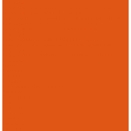
Петербурге
Курс по работе с искусственным интеллектом (текст,
дизайн, картинки) в Санкт-Петербурге
Курс по региональному SEO-продвижению сайтов в Санкт-
Петербурге
Курс по разработке интернет-магазина в Санкт-
Петербурге
Курс по разработке сайта в Санкт-Петербурге
Курс по (Яндекс вебмастер/Яндекс метрика) в Санкт-
Петербурге
Курс по размещению сайта (хостинг/домен) в Санкт-
Петербурге
Акции
Компания
Новости
Отзывы
Политика конфиденциальности
Вакансии
Сертификаты
Блог
Портфолио
Проекты
Помощь
Вопрос - ответ
Наши клиенты