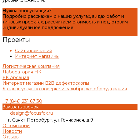
Нужна консультация?
Подробно расскажем о наших услугах, видах работ и
типовых проектах, рассчитаем стоимость и подготовим
индивидуальное предложение!
Задать вопрос
Проекты
Сайты компаний
Интернет магазины
Логистическая компания
Лаборатория НК
УК Арсенал
Интернет магазин B2B дефектоскопы
Каталог услуг по поверке и калибровке оборудования
+7 (846) 231 67 30
Заказать звонок
design@focusfox.ru
г. Санкт-Петербург, ул. Гончарная, д.9
О компании
Новости
Отзывы