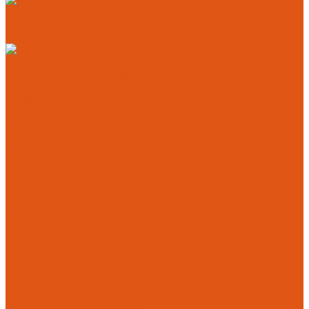
Курс по (Яндекс вебмастер/Яндекс метрика) в Санкт-
Петербурге
Курс по размещению сайта (хостинг/домен) в Санкт-
Петербурге
Акции
Компания
Новости
Отзывы
Политика конфиденциальности
Вакансии
Сертификаты
Блог
Портфолио
Проекты
Помощь
Вопрос - ответ
Наши клиенты
Условия оплаты
Контакты
...
Услуги