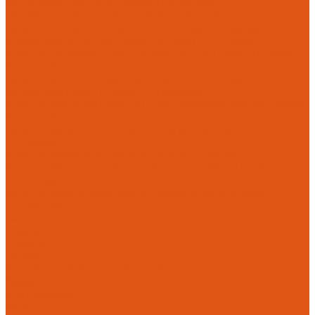
Интеграция чат-бота в Санкт-Петербурге
Онлайн школа программирования Фокусфокс
Курс по созданию и настройке рекламных кампаний и
объявлений в Яндекс.Директ в Санкт-Петербурге
Курс по настройке и внедрению Яндекс Бизнес в Санкт-
Петербурге
Курс по работе с искусственным интеллектом (текст,
дизайн, картинки) в Санкт-Петербурге
Курс по региональному SEO-продвижению сайтов в Санкт-
Петербурге
Курс по разработке интернет-магазина в Санкт-
Петербурге
Курс по разработке сайта в Санкт-Петербурге
Курс по (Яндекс вебмастер/Яндекс метрика) в Санкт-
Петербурге
Курс по размещению сайта (хостинг/домен) в Санкт-
Петербурге
Акции
Компания
Новости
Отзывы
Политика конфиденциальности
Вакансии
Сертификаты
Блог